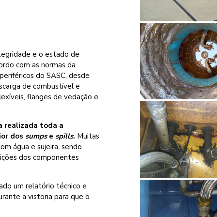
ntegridade e o estado de
ordo com as normas da
periféricos do SASC, desde
carga de combustível e
xíveis, flanges de vedação e
a realizada toda a
ior dos
sumps
e
spills.
Muitas
om água e sujeira, sendo
ndições dos componentes
do um relatório técnico e
rante a vistoria para que o