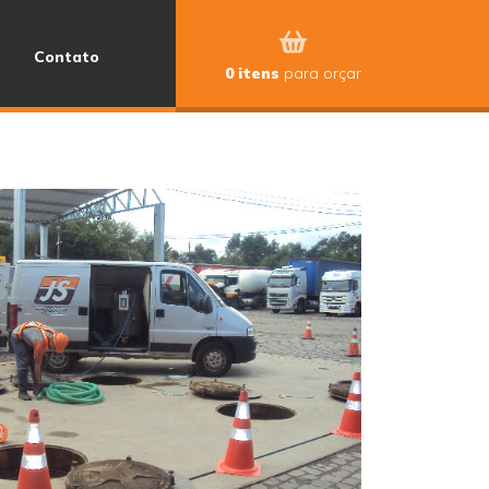
s
Contato
0 itens
para orçar