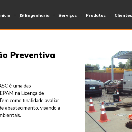
Início
JS Engenharia
Serviços
Produtos
Cliente
ão Preventiva
SASC é uma das
FEPAM na Licença de
Tem como finalidade avaliar
de abastecimento, visando a
mbientais.