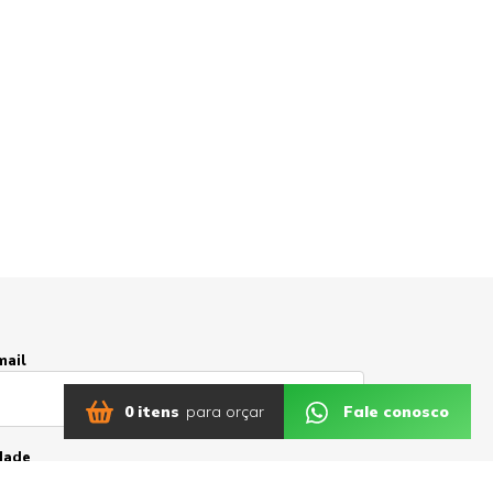
mail
0 itens
para orçar
Fale conosco
dade