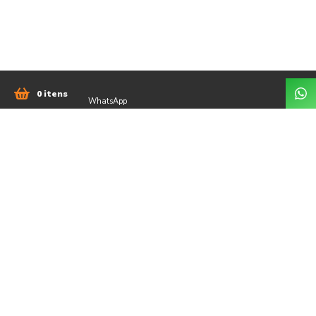
0 itens
WhatsApp
51 98042-3335
comercial@jsengenhariars.com.br
Rua Albino Wolf, 672 - Centenário, Lajeado - RS,
95900-626 - Lajeado / RS
Ver no mapa