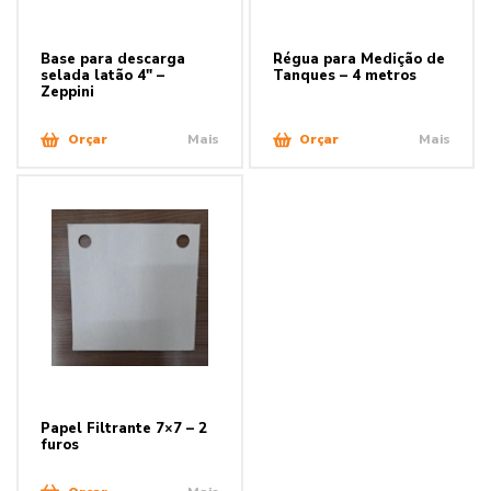
Base para descarga
Régua para Medição de
selada latão 4″ –
Tanques – 4 metros
Zeppini
Orçar
Mais
Orçar
Mais
Papel Filtrante 7×7 – 2
furos