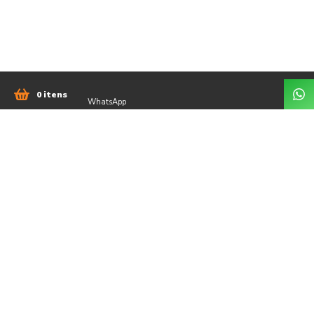
0 itens
WhatsApp
51 98042-3335
comercial@jsengenhariars.com.br
Rua Albino Wolf, 672 - Centenário, Lajeado - RS,
95900-626 - Lajeado / RS
Ver no mapa