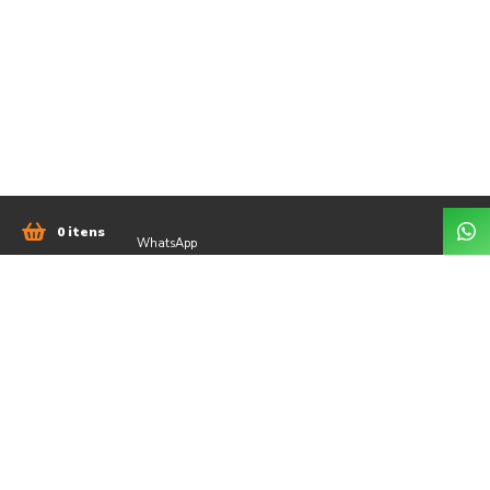
0 itens
WhatsApp
51 98042-3335
comercial@jsengenhariars.com.br